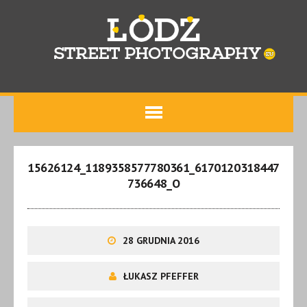
15626124_1189358577780361_6170120318447
736648_O
28 GRUDNIA 2016
ŁUKASZ PFEFFER