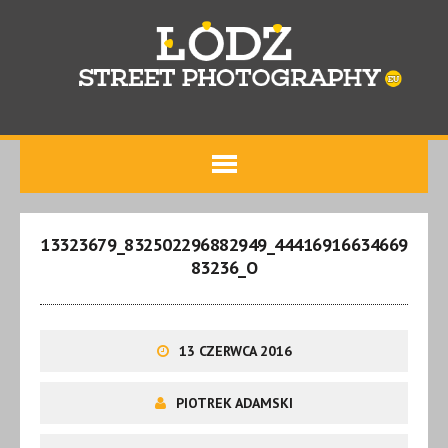
13323679_832502296882949_44416916634669
83236_O
13 CZERWCA 2016
PIOTREK ADAMSKI