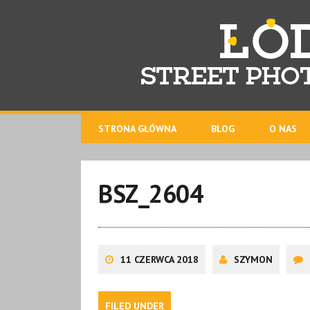
STRONA GŁÓWNA
BLOG
O NAS
BSZ_2604
11 CZERWCA 2018
SZYMON
FILED UNDER