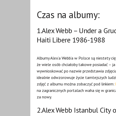
Czas na albumy:
1.Alex Webb –
Under a Gru
Haiti Libere 1986-1988
Albumy Alex’a Webb’a w Polsce są niestety ci
że wiele osób chciałoby takowe posiadać – j
wywnioskować po nazwie przedstawia zdjęcia
idealnie odwzorowuje życie tamtejszych ludzi
zdjęć z albumu można zobaczyć pod linkiem:
na zagranicznych portalach waha się w grani
za nowy.
2.Alex Webb Istanbul City