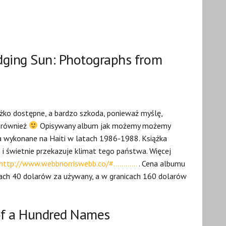
dging Sun: Photographs from
ężko dostępne, a bardzo szkoda, ponieważ myślę,
a również
Opisywany album jak możemy możemy
 wykonane na Haiti w latach 1986-1988. Książka
 i świetnie przekazuje klimat tego państwa. Więcej
http://www.webbnorriswebb.co/#…………
. Cena albumu
cach 40 dolarów za używany, a w granicach 160 dolarów
 of a Hundred Names