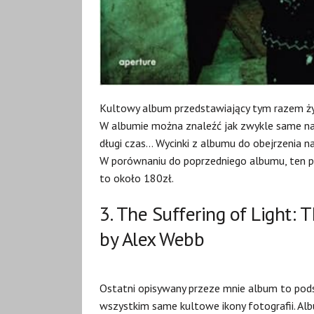
Kultowy album przedstawiający tym razem życie
W albumie można znaleźć jak zwykle same naj
długi czas… Wycinki z albumu do obejrzenia n
W porównaniu do poprzedniego albumu, ten po
to około 180zł.
3.
The Suffering of Light: 
by Alex Webb
Ostatni opisywany przeze mnie album to pods
wszystkim same kultowe ikony fotografii. Al