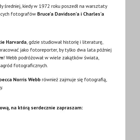
ły średniej, kiedy w 1972 roku poszedł na warsztaty
ujących fotografów
Bruce’a Davidson’a i Charles’a
ie Harvarda
, gdzie studiował historię i literaturę,
pracować jako fotoreporter, by tylko dwa lata później
um
! Webb podróżował w wiele zakątków świata,
agród fotograficznych.
becca Norris Webb
również zajmuje się fotografią,
y.
tową, na którą serdecznie zapraszam: