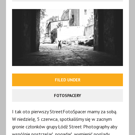
FILED UNDER
FOTOSPACERY
I tak oto pierwszy StreetFotoSpacer mamy za sobą.
W niedzielę, 5 czerwca, spotkaliśmy się w zacnym
gronie członków grupy Łódź Street Photography aby
wspólnie postrzelać, pogadać, wymienić poglądy,