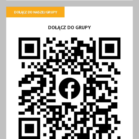
DOŁĄCZ DO NASZEJ GRUPY
DOŁĄCZ DO GRUPY