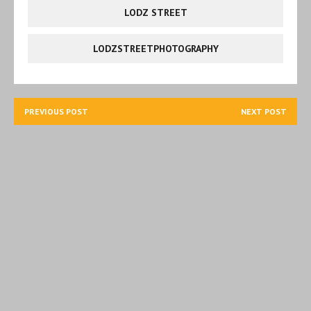
LODZ STREET
LODZSTREETPHOTOGRAPHY
PREVIOUS POST
NEXT POST