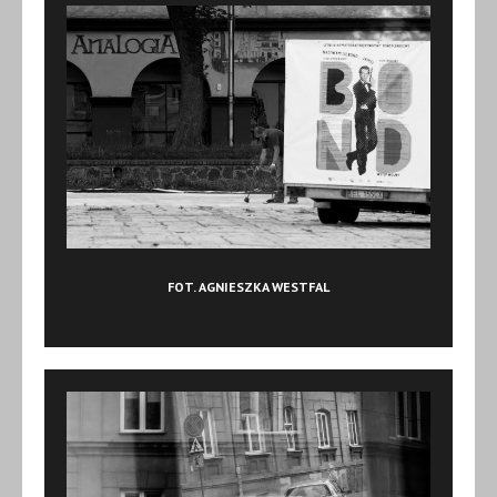
FOT. AGNIESZKA WESTFAL‎